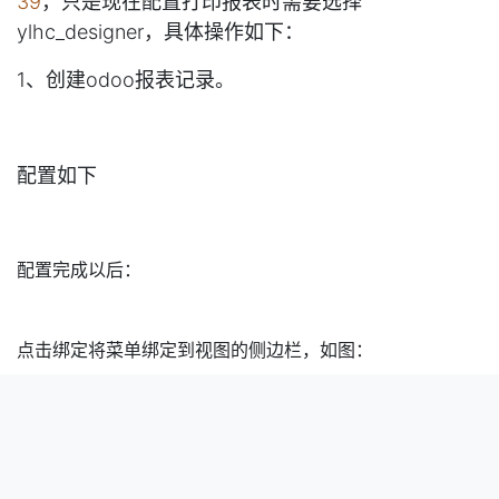
报表设计也后还需要进行配置，报表模块需和远程打
印模块结合，这样才能将报表发送到打印机进行打
印，远程打印模块具体请参
考
https://www.ylhctec.com/blog/odoo-3/printer-
39
，只是现在配置打印报表时需要选择
ylhc_designer，具体操作如下：
1、创建odoo报表记录。
配置如下
配置完成以后：