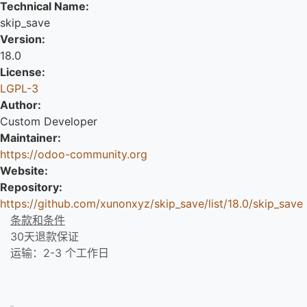
Technical Name:
skip_save
Version:
18.0
License:
LGPL-3
Author:
Custom Developer
Maintainer:
https://odoo-community.org
Website:
Repository:
https://github.com/xunonxyz/skip_save/list/18.0/skip_save
条款和条件
30天退款保证
运输：2-3 个工作日