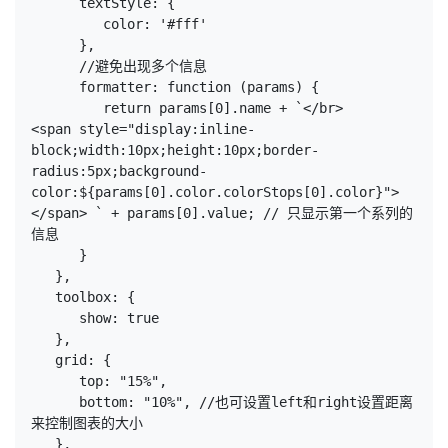
      textStyle: {
         color: '#fff'
      },
      //避免出现多个信息
      formatter: function (params) {
         return params[0].name + `</br>
<span style="display:inline-
block;width:10px;height:10px;border-
radius:5px;background-
color:${params[0].color.colorStops[0].color}">
</span> ` + params[0].value; // 只显示第一个系列的
信息
      }
   },
   toolbox: {
      show: true
   },
   grid: {
      top: "15%",
      bottom: "10%", //也可设置left和right设置距离
来控制图表的大小
   },