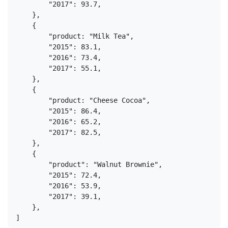
        "2017": 93.7,
    },
    {
        "product: "Milk Tea",
        "2015": 83.1,
        "2016": 73.4,
        "2017": 55.1,
    },
    {
        "product: "Cheese Cocoa",
        "2015": 86.4,
        "2016": 65.2,
        "2017": 82.5,
    },
    {
        "product": "Walnut Brownie",
        "2015": 72.4,
        "2016": 53.9,
        "2017": 39.1,
    },
]