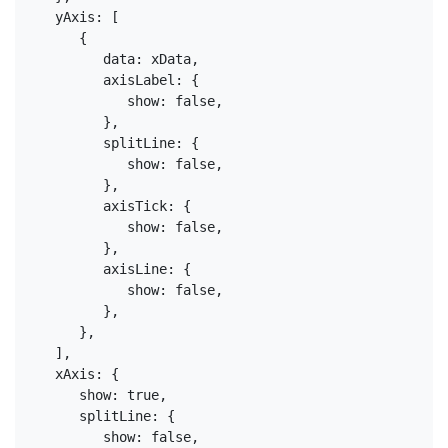
   yAxis: [
      {
         data: xData,
         axisLabel: {
            show: false,
         },
         splitLine: {
            show: false,
         },
         axisTick: {
            show: false,
         },
         axisLine: {
            show: false,
         },
      },
   ],
   xAxis: {
      show: true,
      splitLine: {
         show: false,