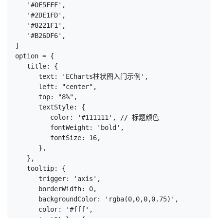
   '#0E5FFF',
   '#2DE1FD',
   '#8221F1',
   '#B26DF6',
]
option = {
   title: {
      text: 'ECharts柱状图入门示例',
      left: "center",
      top: "8%",
      textStyle: {
         color: '#111111', // 标题颜色
         fontWeight: 'bold',
         fontSize: 16,
      },
   },
   tooltip: {
      trigger: 'axis',
      borderWidth: 0,
      backgroundColor: 'rgba(0,0,0,0.75)',
      color: '#fff',