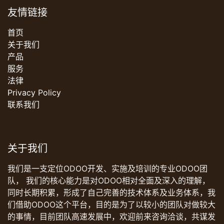
友情链接
首页
关于我们
产品
服务
法律
Privacy Policy
联系我们
关于我们
我们是一支定位ODOO开发、实施及培训的专业ODOO团
队， 我们的核心能力是对ODOO相对全面及深入的理解，
同时长期积累，形成了自己完善的技术体系及业务体系，我
们借助ODOO这个平台，目的是为了以较小的团队对做较大
的事情，目前团队高速发展中，欢迎前来咨询洽谈，共谋发