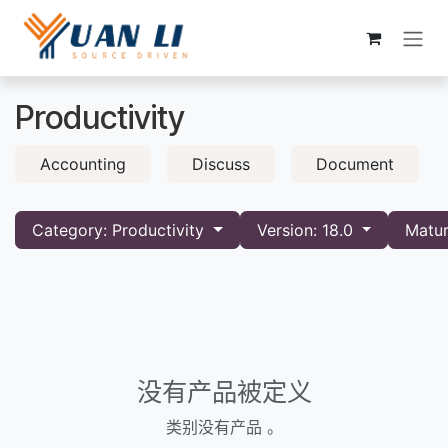
跳至内容
Productivity
Accounting
Discuss
Document
Category: Productivity
Version: 18.0
Matur
没有产品被定义
类别没有产品 。